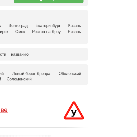
к
Волгоград
Екатеринбург
Казань
ирск
Омск
Ростов-на-Дону
Рязань
сти
названию
ий
Левый берег Днепра
Оболонский
й
Соломенский
еве