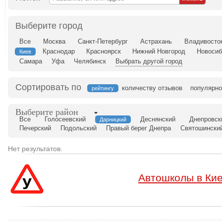
Выберите город
Все
Москва
Санкт-Петербург
Астрахань
Владивосто
Краснодар
Красноярск
Нижний Новгород
Новосиб
Киев
Самара
Уфа
Челябинск
Выбрать другой город
Сортировать по
количеству отзывов
популярно
рейтингу
Выберите район
Все
Голосеевский
Деснянский
Днепровск
Дарницкий
Печерский
Подольский
Правый берег Днепра
Святошински
Нет результатов.
Автошколы в Ки