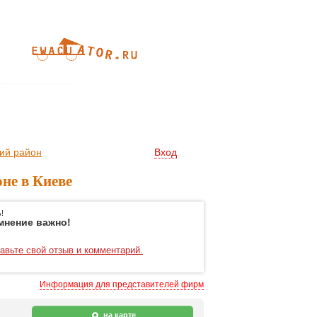
ий район
Вход
не в Киеве
!
мнение важно!
авьте свой отзыв и комментарий.
Информация для представителей фирм
на карте