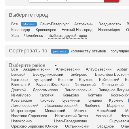
Выберите город
Все
Санкт-Петербург
Астрахань
Владивосток
В
Москва
Краснодар
Красноярск
Нижний Новгород
Новосибирск
О
Уфа
Челябинск
Выбрать другой город
Сортировать по
количеству отзывов
популярно
рейтингу
Выберите район
Все
Академический
Алексеевский
Алтуфьевский
Арбат
Беговой
Бескудниковский
Бибирево
Бирюлёво Восточн
Братеево
Бутырский
Вешняки
Внуково
Войковский
Во
Восточный
Выхино-Жулебино
Гагаринский
Головинский
Донской
Дорогомилово
Замоскворечье
Западное Дегуни
Измайлово
Капотня
Коньково
Коптево
Косино-Ух
Крылатское
Крюково
Кузьминки
Кунцево
Куркино
Ломоносовский
Лосиноостровский
Люблино
Марфино
Метрогородок
Мещанский
Митино
Можайский
М
Нагатино-Садовники
Нагатинский Затон
Нагорный
Некр
Новокосино
Ново-Переделкино
Обручевск
Орехово-Борисово Южное
Останкинский
Отрадное
Оча