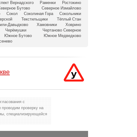
спект Вернадского
Раменки
Ростокино
Северное Бутово
Северное Измайлово
о
Сокол
Соколиная Гора
Сокольники
ерской
Текстильщики
Тёплый Стан
или-Давыдково
Хамовники
Ховрино
Черёмушки
Чертаново Северное
Южное Бутово
Южное Медведково
сенево
кве
огласования с
и проводим проверку на
рмы, специализирующейся