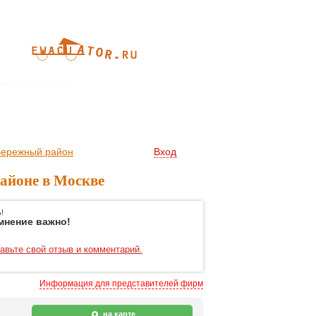
бережный район
Вход
айоне в Москве
!
мнение важно!
авьте свой отзыв и комментарий.
Информация для представителей фирм
на карте