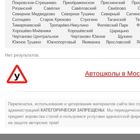
Покровское-Стрешнево
Преображенское
Пресненский
Про
Рязанский
Савёлки
Савёловский
Свиблово
Северное Медведково
Северное Тушино
Северный
Силин
Солнцево
Старое Крюково
Строгино
Таганский
Тв
Тимирязевский
Тропарёво-Никулино
Филёвский Парк
Ф
Хорошёво-Мнёвники
Хорошёвский
Царицыно
Чертаново Центральное
Чертаново Южное
Щукино
Южное Тушино
Южнопортовый
Якиманка
Ярославский
Я
Нет результатов.
Автошколы в Мос
Перепечатка, использование и цитирование материалов сайта без с
администрацией
КАТЕГОРИЧЕСКИ ЗАПРЕЩЕНЫ
. Мы периодическ
предмет воровства статей и пользуемся услугами адвокатской фи
на защите авторских прав!