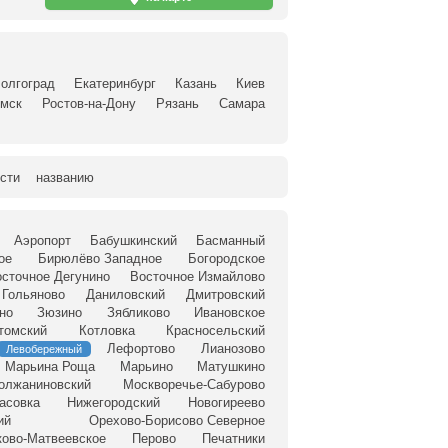
олгоград
Екатеринбург
Казань
Киев
мск
Ростов-на-Дону
Рязань
Самара
сти
названию
Аэропорт
Бабушкинский
Басманный
ое
Бирюлёво Западное
Богородское
сточное Дегунино
Восточное Измайлово
Гольяново
Даниловский
Дмитровский
но
Зюзино
Зябликово
Ивановское
томский
Котловка
Красносельский
Лефортово
Лианозово
Левобережный
Марьина Роща
Марьино
Матушкино
олжаниновский
Москворечье-Сабурово
асовка
Нижегородский
Новогиреево
ий
Орехово-Борисово Северное
ково-Матвеевское
Перово
Печатники