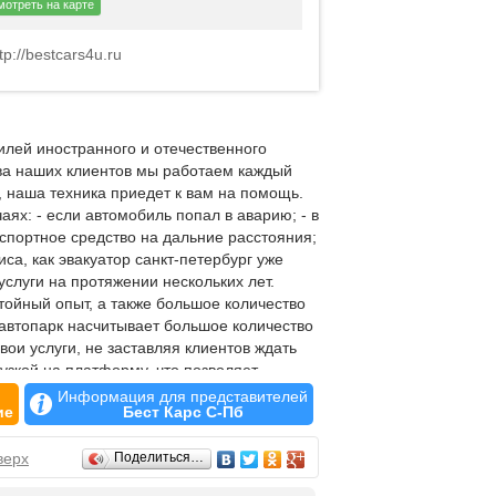
отреть на карте
tp://bestcars4u.ru
илей иностранного и отечественного
тва наших клиентов мы работаем каждый
а, наша техника приедет к вам на помощь.
ях: - если автомобиль попал в аварию; - в
спортное средство на дальние расстояния;
са, как эвакуатор санкт-петербург уже
слуги на протяжении нескольких лет.
ойный опыт, а также большое количество
автопарк насчитывает большое количество
вои услуги, не заставляя клиентов ждать
узкой на платформу, что позволяет
 или оборудованное автоматической КПП.
Информация для представителей
ие
Бест Карс С-Пб
ть автомобиля при эвакуации. При помощи
нный и добросовестный персонал нашей
ых средств. Используемая нами техника
верх
Поделиться…
ных услуг. Конструкция и технические