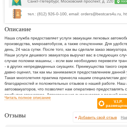
Санкт-Петербург, Московский проспект, д. 220
посм
тел.: (812) 926-0-100, email: orders@bestcars4u.ru, ht
Описание
Наша служба предоставляет услуги эвакуации легковых автомоб
производства, микроавтобусов, а также спецтехники. Для удобс
день, 24 часа сутки. После того, как вы сделали заказ эвакуатор
Наши услуги дешевого эвакуатора выручат вас в следующих случа
случае поломки машины; - если вам необходимо перевезти тран
- в других непредвиденных сиуациях. Преимущества такого серви
давно оценил, так как мы занимаемся предоставлением данной у
Такая многолетняя практика принесла нашим специалистам дост
благодарностей и положительных отзывов о нашей работе. Наш 
автоэвакуаторов, что позволяет нам оперативно предоставлять с
прибытия эвакуатора. Автоэвакуация выполняется с полной погр
Читать полное описание
эвакуировать транспортное средство с поврежденной подвеской
V.I.P.
размещен
При этом полная погрузка обеспечит безопасность и сохраннос
высокотехнологичных средств связи и коммуникации ответстве
Отзывы
компании осуществляет четкую логистику перевозок транспортн
+
Добавить свой отзыв
На
имеет сертификаты, необходимые для оказания таких эвакуацион