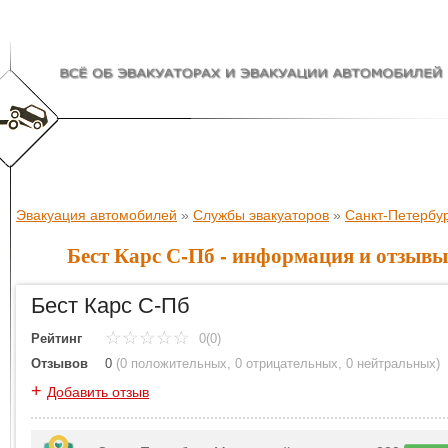
Эвакуация автомобилей
»
Службы эвакуаторов
»
Санкт-Петербу
Бест Карс С-Пб - информация и отзывы
Бест Карс С-Пб
Рейтинг
0(0)
Отзывов
0
(
0 положительных
,
0 отрицательных
,
0 нейтральных
)
+
Добавить отзыв