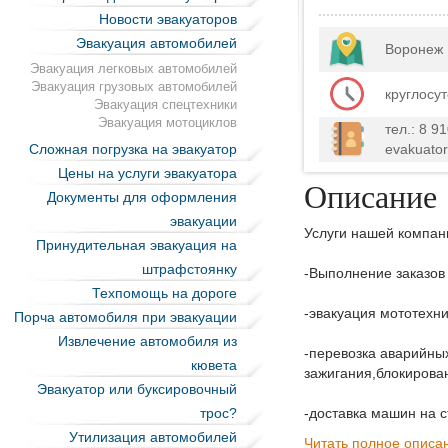
Новости эвакуаторов
Эвакуация автомобилей
Воронеж
Эвакуация легковых автомобилей
Эвакуация грузовых автомобилей
круглосу
Эвакуация спецтехники
Эвакуация мотоциклов
тел.: 8 9
Сложная погрузка на эвакуатор
evakuator
Цены на услуги эвакуатора
Описание
Документы для оформления
эвакуации
Услуги нашей компан
Принудительная эвакуация на
штрафстоянку
-Выполнение заказов 
Техпомощь на дороге
-эвакуация мототехни
Порча автомобиля при эвакуации
Извлечение автомобиля из
-перевозка аварийны
кювета
зажигания,блокирова
Эвакуатор или буксировочный
трос?
-доставка машин на 
Утилизация автомобилей
Читать полное описа