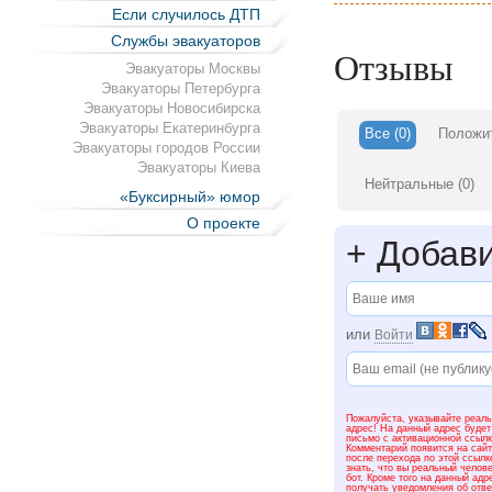
-эвакуация автомобил
Если случилось ДТП
Службы эвакуаторов
-доставка автомобиля
Отзывы
Эвакуаторы Москвы
Эвакуаторы Петербурга
-транспортировка ав
Эвакуаторы Новосибирска
Эвакуаторы Екатеринбурга
Все
(0)
Положи
-перевозка новых ав
Эвакуаторы городов России
Эвакуаторы Киева
-транспортировка то
Нейтральные
(0)
«Буксирный» юмор
О проекте
-эвакуация автомоби
+
Добави
-транспортировка ав
Центральному регион
-перевозка различной
или
Войти
-техническая помощь 
Пожалуйста, указывайте реаль
-аккуратная эвакуаци
адрес! На данный адрес будет
письмо с активационной ссылк
Комментарий появится на сайт
после перехода по этой ссылк
знать, что вы реальный челове
бот. Кроме того на данный адр
получать уведомления об отв