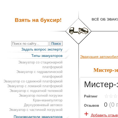
Взять на буксир!
Задать вопрос эксперту
Типы эвакуаторов
Эвакуация автомоби
Эвакуатор со стационарной
платформой
Мистер-э
Эвакуатор с гидравлической
платформой
Эвакуатор со сдвижной платформой
Мистер-
Эвакуатор с ломаной платформой
Эвакуатор с подкатной тележкой
Эвакуатор полной погрузки
Рейтинг
Кран-манипулятор
0
(
0 
Двухуровневый автовоз
Отзывов
Эвакуатор с частичной погрузкой
+
Добавить отзыв
Производители эвакуаторов