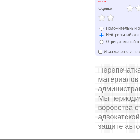
отзыв.
Оценка
Положительный о
Нейтральный отз
Отрицательный о
Я согласен с
усло
Перепечатка
материалов 
администр
Мы периодич
воровства с
адвокатско
защите авто